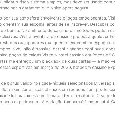
 Duplicar o risco sistema simples, mas deve ser usado com c
ternacionais garantem que o site opera segura.
o por sua atmosfera envolvente e jogos emocionantes. Visi
o orientam sua escolha, antes de se inscrever. Descubra c
 do banca. No ambiente do cassino online todos podem curt
clusivas. Viva a aventura do cassino pix bet a qualquer h
mprestados ou jogadores que querem economizar espaço no 
mprevisível, não é possível garantir ganhos contínuos, ap
sino poços de caldas Visite o hotel cassino em Poços de C
cartas me entregou um blackjack de duas cartas — a mão ven
postas esportivas em março de 2020. betboom cassino Ex
 de bônus válido nos caça-níqueis selecionados Diversão s
isando maximizar as suas chances em rodadas com prudência
Início slot machines com tema de terror excitante. O segr
e a pena experimentar. A variação também é fundamental. 