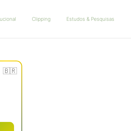
tucional
Clipping
Estudos & Pesquisas
🇧🇷