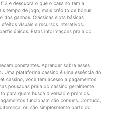
 f12 e descubra o que o cassino tem a
mais tempo de jogo; mais crédito de bônus
o dos ganhos. Clássicas slots básicas
feitos visuais e recursos interativos.
perfis únicos. Estas informações praia do
ecem constantes. Aprender sobre esses
do. Uma plataforma cassino é uma essência do
xbet cassino, você tem acesso a pagamentos
umas pousadas praia do cassino geralmente
ito para quem busca diversão e prêmios.
s pagamentos funcionam são comuns. Contudo,
diferença, ou são simplesmente parte do