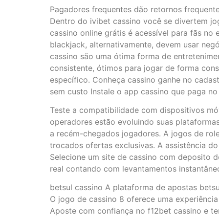
Pagadores frequentes dão retornos frequente
Dentro do ivibet cassino você se divertem jo
cassino online grátis é acessível para fãs no
blackjack, alternativamente, devem usar neg
cassino são uma ótima forma de entretenime
consistente, ótimos para jogar de forma cons
específico. Conheça cassino ganhe no cadast
sem custo Instale o app cassino que paga n
Teste a compatibilidade com dispositivos mó
operadores estão evoluindo suas plataformas i
a recém-chegados jogadores. A jogos de rolet
trocados ofertas exclusivas. A assistência 
Selecione um site de cassino com deposito de
real contando com levantamentos instantâne
betsul cassino A plataforma de apostas bets
O jogo de cassino 8 oferece uma experiência 
Aposte com confiança no f12bet cassino e te