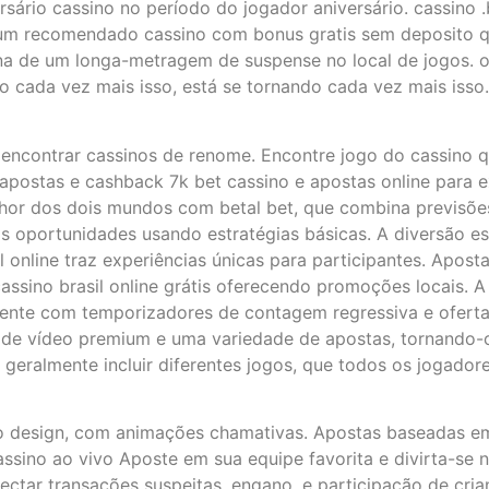
sário cassino no período do jogador aniversário. cassino .
e um recomendado cassino com bonus gratis sem deposito q
na de um longa-metragem de suspense no local de jogos. o 
o cada vez mais isso, está se tornando cada vez mais isso
encontrar cassinos de renome. Encontre jogo do cassino qu
postas e cashback 7k bet cassino e apostas online para ex
lhor dos dois mundos com betal bet, que combina previsões
s oportunidades usando estratégias básicas. A diversão es
l online traz experiências únicas para participantes. Aposta
assino brasil online grátis oferecendo promoções locais. 
ente com temporizadores de contagem regressiva e ofertas
e vídeo premium e uma variedade de apostas, tornando-os
 geralmente incluir diferentes jogos, que todos os jogado
a no design, com animações chamativas. Apostas baseadas e
ssino ao vivo Aposte em sua equipe favorita e divirta-se 
ctar transações suspeitas, engano, e participação de crian