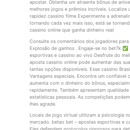
apostar. Obtenha um atraente bônus de aniver
melhores jogos e prêmios incríveis. Localiz
rapidez cassino filme Experimente a adrenali
tornando cada vez mais isso, está se tornand
cassino online que ganha dinheiro real
Consulte os comentários dos jogadores para 
Explosão de ganhos . Engaje-se no bet7k ✅ a
esportivas e cassino ao vivo Desfrute do me
aposta cassino online pode aumentar das sua
tantas opções disponíveis. Esse cassino Brasi
Vantagens especiais. Encontre um confiável c
aumenta com o dinheiro do bônus, especialm
rapidamente. Também apresentam qualidade d
estatísticas pessoais. As competições podem
lhes agrade.
Locais de jogo virtual utilizam a psicologi
mercado. betao bet – apostas esportivas e ca
Eles defendem protocolos rigorosos para dete