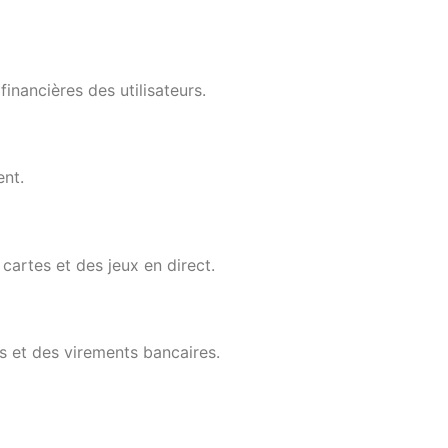
inancières des utilisateurs.
ent.
cartes et des jeux en direct.
es et des virements bancaires.