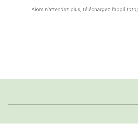
Alors n’attendez plus, téléchargez l’appli
toto