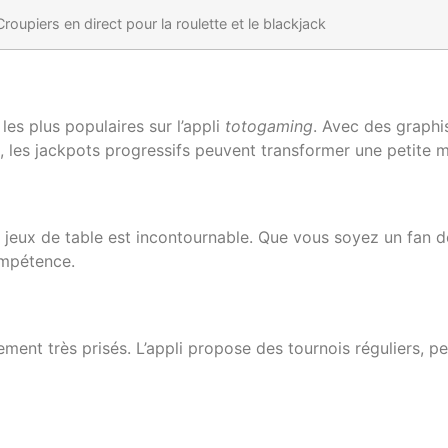
Croupiers en direct pour la roulette et le blackjack
es plus populaires sur l’appli
totogaming
. Avec des graphi
, les jackpots progressifs peuvent transformer une petite
s jeux de table est incontournable. Que vous soyez un fan 
ompétence.
ent très prisés. L’appli propose des tournois réguliers, p