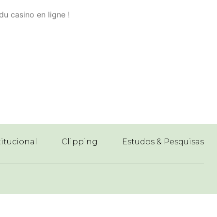
du casino en ligne !
titucional
Clipping
Estudos & Pesquisas