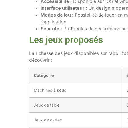
Accessibilité :
Disponible sur iOS et Andr
Interface utilisateur :
Un design moderne 
Modes de jeu :
Possibilité de jouer en m
l’application.
Sécurité :
Protocoles de sécurité avancés
Les jeux proposés
La richesse des jeux disponibles sur l’appli
to
découvrir :
Catégorie
Machines à sous
Jeux de table
Jeux de cartes