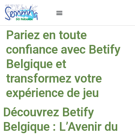
Estudos & Pesquisas
Pariez en toute
confiance avec Betify
Belgique et
transformez votre
expérience de jeu
Découvrez Betify
Belgique : L’Avenir du