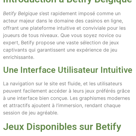
Betify Belgique
s’est rapidement imposé comme un
acteur majeur dans le domaine des casinos en ligne,
offrant une plateforme intuitive et conviviale pour les
joueurs de tous niveaux. Que vous soyez novice ou
expert, Betify propose une vaste sélection de jeux
captivants qui garantissent une expérience de jeu
enrichissante.
Une Interface Utilisateur Intuitive
La navigation sur le site est fluide, et les utilisateurs
peuvent facilement accéder à leurs jeux préférés grâce
à une interface bien conçue. Les graphismes modernes
et attractifs ajoutent à l’immersion, rendant chaque
session de jeu agréable.
Jeux Disponibles sur Betify