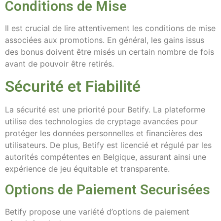
Conditions de Mise
Il est crucial de lire attentivement les conditions de mise
associées aux promotions. En général, les gains issus
des bonus doivent être misés un certain nombre de fois
avant de pouvoir être retirés.
Sécurité et Fiabilité
La sécurité est une priorité pour Betify. La plateforme
utilise des technologies de cryptage avancées pour
protéger les données personnelles et financières des
utilisateurs. De plus, Betify est licencié et régulé par les
autorités compétentes en Belgique, assurant ainsi une
expérience de jeu équitable et transparente.
Options de Paiement Securisées
Betify propose une variété d’options de paiement