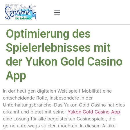
Estudos & Pesquisas
Optimierung des
Spielerlebnisses mit
der Yukon Gold Casino
App
In der heutigen digitalen Welt spielt Mobilität eine
entscheidende Rolle, insbesondere in der
Unterhaltungsbranche. Das Yukon Gold Casino hat dies
erkannt und bietet mit seiner
Yukon Gold Casino App
eine Lösung für alle begeisterten Casinospieler, die
gerne unterwegs spielen möchten. In diesem Artikel