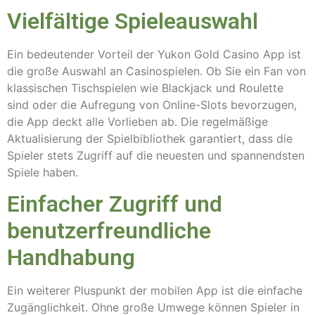
Vielfältige Spieleauswahl
Ein bedeutender Vorteil der Yukon Gold Casino App ist
die große Auswahl an Casinospielen. Ob Sie ein Fan von
klassischen Tischspielen wie Blackjack und Roulette
sind oder die Aufregung von Online-Slots bevorzugen,
die App deckt alle Vorlieben ab. Die regelmäßige
Aktualisierung der Spielbibliothek garantiert, dass die
Spieler stets Zugriff auf die neuesten und spannendsten
Spiele haben.
Einfacher Zugriff und
benutzerfreundliche
Handhabung
Ein weiterer Pluspunkt der mobilen App ist die einfache
Zugänglichkeit. Ohne große Umwege können Spieler in