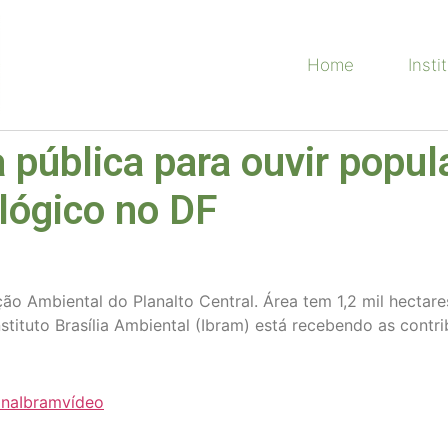
Home
Insti
 pública para ouvir popul
lógico no DF
ão Ambiental do Planalto Central. Área tem 1,2 mil hectar
tituto Brasília Ambiental (Ibram) está recebendo as contri
na
Ibram
vídeo