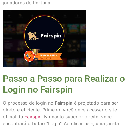
jogadores de Portugal.
Passo a Passo para Realizar o
Login no Fairspin
O processo de login no
Fairspin
é projetado para ser
direto e eficiente. Primeiro, você deve acessar o site
oficial do
Fairspin
. No canto superior direito, você
encontrará o botão “Login”. Ao clicar nele, uma janela