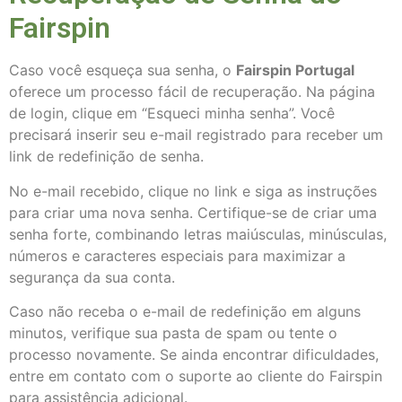
Fairspin
Caso você esqueça sua senha, o
Fairspin Portugal
oferece um processo fácil de recuperação. Na página
de login, clique em “Esqueci minha senha”. Você
precisará inserir seu e-mail registrado para receber um
link de redefinição de senha.
No e-mail recebido, clique no link e siga as instruções
para criar uma nova senha. Certifique-se de criar uma
senha forte, combinando letras maiúsculas, minúsculas,
números e caracteres especiais para maximizar a
segurança da sua conta.
Caso não receba o e-mail de redefinição em alguns
minutos, verifique sua pasta de spam ou tente o
processo novamente. Se ainda encontrar dificuldades,
entre em contato com o suporte ao cliente do Fairspin
para assistência adicional.