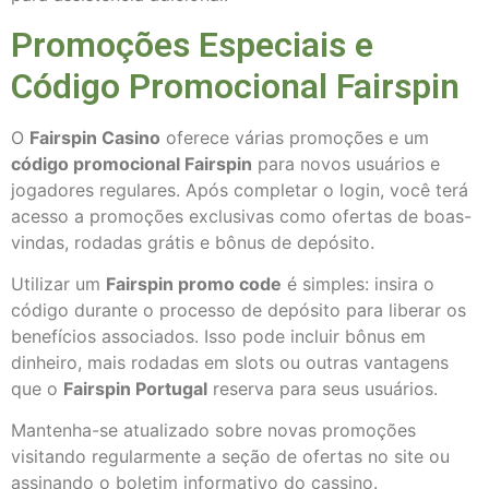
Promoções Especiais e
Código Promocional Fairspin
O
Fairspin Casino
oferece várias promoções e um
código promocional Fairspin
para novos usuários e
jogadores regulares. Após completar o login, você terá
acesso a promoções exclusivas como ofertas de boas-
vindas, rodadas grátis e bônus de depósito.
Utilizar um
Fairspin promo code
é simples: insira o
código durante o processo de depósito para liberar os
benefícios associados. Isso pode incluir bônus em
dinheiro, mais rodadas em slots ou outras vantagens
que o
Fairspin Portugal
reserva para seus usuários.
Mantenha-se atualizado sobre novas promoções
visitando regularmente a seção de ofertas no site ou
assinando o boletim informativo do cassino.