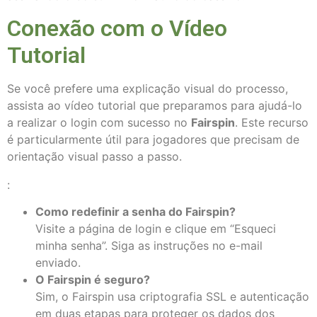
Conexão com o Vídeo
Tutorial
Se você prefere uma explicação visual do processo,
assista ao vídeo tutorial que preparamos para ajudá-lo
a realizar o login com sucesso no
Fairspin
. Este recurso
é particularmente útil para jogadores que precisam de
orientação visual passo a passo.
:
Como redefinir a senha do Fairspin?
Visite a página de login e clique em “Esqueci
minha senha”. Siga as instruções no e-mail
enviado.
O Fairspin é seguro?
Sim, o Fairspin usa criptografia SSL e autenticação
em duas etapas para proteger os dados dos