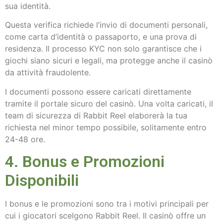
sua identità.
Questa verifica richiede l’invio di documenti personali,
come carta d’identità o passaporto, e una prova di
residenza. Il processo KYC non solo garantisce che i
giochi siano sicuri e legali, ma protegge anche il casinò
da attività fraudolente.
I documenti possono essere caricati direttamente
tramite il portale sicuro del casinò. Una volta caricati, il
team di sicurezza di Rabbit Reel elaborerà la tua
richiesta nel minor tempo possibile, solitamente entro
24-48 ore.
4. Bonus e Promozioni
Disponibili
I bonus e le promozioni sono tra i motivi principali per
cui i giocatori scelgono Rabbit Reel. Il casinò offre un