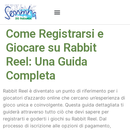
Estudos & Pesquisas
Come Registrarsi e
Giocare su Rabbit
Reel: Una Guida
Completa
Rabbit Reel è diventato un punto di riferimento per i
giocatori d’azzardo online che cercano un’esperienza di
gioco unica e coinvolgente. Questa guida dettagliata ti
guiderà attraverso tutto ciò che devi sapere per
registrarti e goderti i giochi su Rabbit Reel. Dal
processo di iscrizione alle opzioni di pagamento,