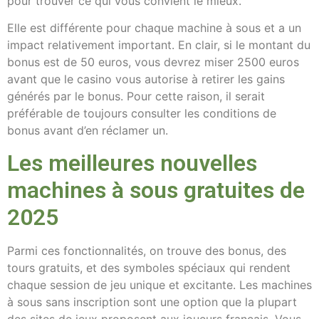
pour trouver ce qui vous convient le mieux.
Elle est différente pour chaque machine à sous et a un
impact relativement important. En clair, si le montant du
bonus est de 50 euros, vous devrez miser 2500 euros
avant que le casino vous autorise à retirer les gains
générés par le bonus. Pour cette raison, il serait
préférable de toujours consulter les conditions de
bonus avant d’en réclamer un.
Les meilleures nouvelles
machines à sous gratuites de
2025
Parmi ces fonctionnalités, on trouve des bonus, des
tours gratuits, et des symboles spéciaux qui rendent
chaque session de jeu unique et excitante. Les machines
à sous sans inscription sont une option que la plupart
des sites de jeux proposent aux joueurs français. Vous